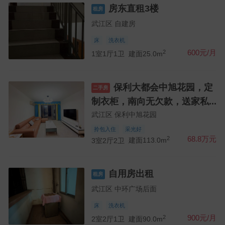
房东直租3楼
租房
武江区 自建房
床
洗衣机
2
600元/月
1室1厅1卫
建面25.0m
保利大都会中旭花园，定
二手房
制衣柜，南向无欠款，送家私...
武江区 保利中旭花园
拎包入住
采光好
2
68.8万元
3室2厅2卫
建面113.0m
自用房出租
租房
武江区 中环广场后面
床
洗衣机
2
900元/月
2室2厅1卫
建面90.0m