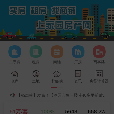
二手房
租房
商铺
厂房
写字楼
【朱小姐】发布了【武江区租房】的求租信息
51万/套
欢迎使用韶关房产网，请勿发布违法不良信息，一经发现，将作出封号处理！
仓库
土地
求租/购
资讯
房贷计算器
【陈小姐】发布了【碧水花城稀缺一线江景房】的二手房信息
二手房参考均价
-100%
51万/套
【杨杰林】发布了【奥园印象一楼带40多平前后花园】的二手房信息
-100%
【彭女士（微信同号）】发布了【东岗小学学区房出售】的二手房信息
二手房参考均价
【叶女士】发布了【浈江南路执信小学附近江景学区房】的租房信息
-100%
5643
658.2w
51万/套