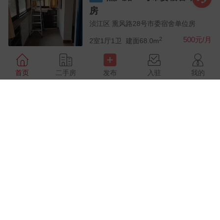
房
浈江区 熏风路28号市委宿舍单位房
2
500元/月
2室1厅1卫
建面68.0m
商铺出租
首页
二手房
发布
入驻
我的
商铺出租
武江区 武江区五祖路17号
随时看房
旺铺出租
800元/月
户型未知
面积未知
出租
租房
武江区 五祖路
床
洗衣机
2
500元/月
1室1厅1卫
建面38.0m