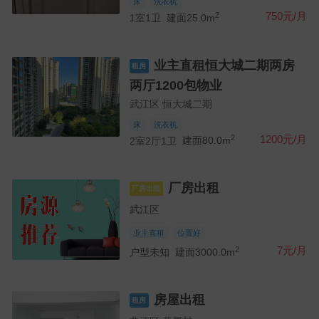
床
洗衣机
2
750元/月
1室1卫
建面25.0m
业主直租恒大城二期两房
租房
两厅1200包物业
武江区 恒大城二期
床
洗衣机
2
1200元/月
2室2厅1卫
建面80.0m
厂房出租
厂房出租
武江区
业主直租
位置好
2
7元/月
户型未知
建面3000.0m
房屋出租
租房