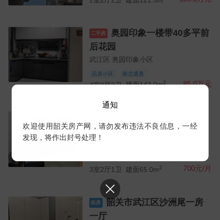
2室2厅2卫
建面121.5m
奥园印象一楼带40多平前
二手房
后花园
武江区 奥园印象小区
品质小区
南北通透
2
85.0万元
4室2厅2卫
建面142.0m
通知
浈江南路执信小学附近江
租房
欢迎使用韶关房产网，请勿发布违法不良信息，一经
景学区房
发现，将作出封号处理！
浈江区 浈江南路河边
床
洗衣机
2
700元/月
3室2厅1卫
建面65.0m
韶关市武江区沙洲尾一房
租房
一厅