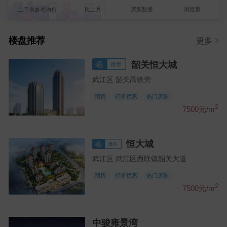
【刘小姐】发布了【两房一厅出租】的租房信息
比上月
房源数量
浏览量
二手房参考均价
【文汐】发布了【求租 3 室 1 厅】的求租信息
【文汐】发布了【求租 三室一厅】的求租信息
楼盘推荐
更多
【江先生】发布了【小区两室求租】的求租信息
韶关恒大城
【刘芳菲】发布了【找短租房】的求租信息
武江区 韶关高铁旁
【朱小姐】发布了【武江区租房】的求租信息
期房
打折优惠
热门房源
欢迎使用韶关房产网，请勿发布违法不良信息，一经发现，将作出封号处理！
2
7500元/m
恒大城
武江区 武江区西联镇韶关大道
期房
打折优惠
热门房源
2
7500元/m
中骏雍景湾