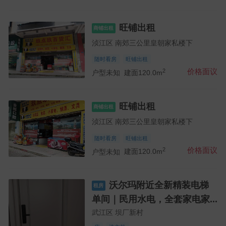
旺铺出租
商铺出租
浈江区 南郊三公里皇朝家私楼下
随时看房
旺铺出租
2
价格面议
户型未知
建面120.0m
旺铺出租
商铺出租
浈江区 南郊三公里皇朝家私楼下
随时看房
旺铺出租
2
价格面议
户型未知
建面120.0m
沃尔玛附近全新精装电梯
租房
单间｜民用水电，全套家电家...
武江区 坝厂新村