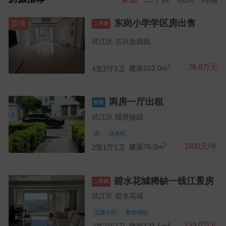
东岗小学学区房出售
置顶
二手房
武江区 志兴金碧园
2
76.8万元
4室2厅2卫
建面152.0m
两房一厅出租
租房
武江区 颐景骏园
床
洗衣机
2
1600元/年
2室1厅1卫
建面76.0m
碧水花城稀缺一线江景房
二手房
武江区 碧水花城
品质小区
繁华地段
2
139.0万元