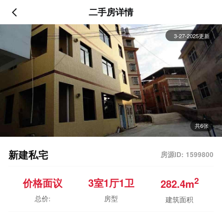
二手房详情
3-27-2025更新
共6张
新建私宅
房源ID: 1599800
2
价格面议
3室
1厅
1卫
282.4m
总价:
房型
建筑面积