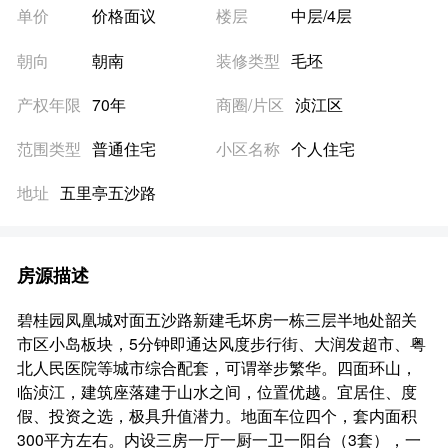
单价
价格面议
楼层
中层/4层
朝向
朝南
装修类型
毛坯
产权年限
70年
商圈/片区
浈江区
范围类型
普通住宅
小区名称
个人住宅
地址
五里亭五沙路
房源描述
碧桂园凤凰城对面五沙路新建毛坏房一栋三层半地处韶关
市区小岛板块，5分钟即通达风度步行街、大润发超市、粤
北人民医院等城市综合配套，可谓举步繁华。四面环山，
临浈江，建筑座落建于山水之间，位置优越。宜居住、度
假、投资之选，极具升值潜力。地面车位四个，套内面积
300平方左右。内设三房一厅一厨一卫一阳台（3套），一