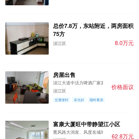
总价7.8万，东站附近，两房面积
75方
8.0万元
浈江区
房屋出售
浈江大道中活力啤酒厂家属楼
价格面议
浈江区
交通便利
采光好
随时看房
富康大厦旺中带静望江小区
熏风路大润发、风度名城对面
62.8万元