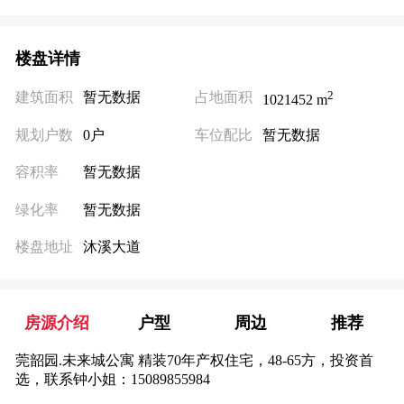
楼盘详情
2
建筑面积
暂无数据
占地面积
1021452 m
规划户数
0户
车位配比
暂无数据
容积率
暂无数据
绿化率
暂无数据
楼盘地址
沐溪大道
房源介绍
户型
周边
推荐
莞韶园.未来城公寓 精装70年产权住宅，48-65方，投资首
选，联系钟小姐：15089855984