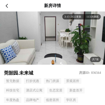
新房详情
3-15-2022更新 11328浏览
共7张
莞韶园.未来城
房源ID: 836564
暂无数据
打折优惠
热门房源
景观居所
科技住宅
酒店式公寓
生态宜居
新盘首开
年度热盘
品牌地产
低密居所
学区房