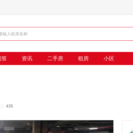
问答
资讯
二手房
租房
小区
： 435